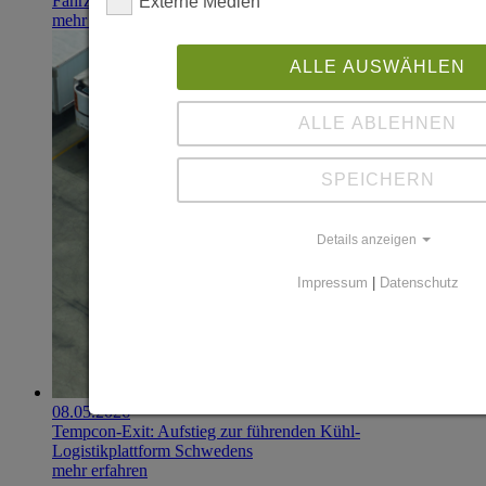
Fahrzeughandel
Externe Medien
mehr erfahren
ALLE AUSWÄHLEN
ALLE ABLEHNEN
SPEICHERN
Details anzeigen
Impressum
|
Datenschutz
08.05.2026
Tempcon-Exit: Aufstieg zur führenden Kühl-
Logistikplattform Schwedens
mehr erfahren