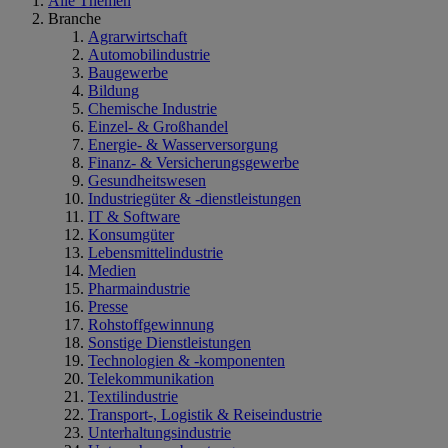
Alle Themen
Branche
Agrarwirtschaft
Automobilindustrie
Baugewerbe
Bildung
Chemische Industrie
Einzel- & Großhandel
Energie- & Wasserversorgung
Finanz- & Versicherungsgewerbe
Gesundheitswesen
Industriegüter & -dienstleistungen
IT & Software
Konsumgüter
Lebensmittelindustrie
Medien
Pharmaindustrie
Presse
Rohstoffgewinnung
Sonstige Dienstleistungen
Technologien & -komponenten
Telekommunikation
Textilindustrie
Transport-, Logistik & Reiseindustrie
Unterhaltungsindustrie