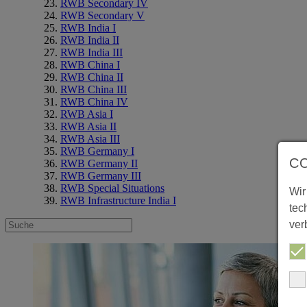
RWB Secondary IV
RWB Secondary V
RWB India I
RWB India II
RWB India III
RWB China I
RWB China II
RWB China III
RWB China IV
RWB Asia I
RWB Asia II
RWB Asia III
RWB Germany I
C
RWB Germany II
RWB Germany III
RWB Special Situations
Wir
RWB Infrastructure India I
tec
ver