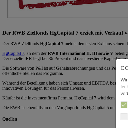
Der RWB Zielfonds HgCapital 7 erzielt mit Verkauf v
Der RWB Zielfonds
HgCapital 7
meldet den ersten Exit aus seinem
HgCapital 7
, an dem der
RWB International II, III sowie V
beteili
Der erzielte IRR liegt bei 36 Prozent und das investierte Kapital wur
C
Die Software von P&I ist auf Gehaltsabrechnungen und das Personal
öffentliche Stellen das Programm.
Wir
Während der Beteiligung haben sich Umsatz und EBITDA besser entwic
tec
innovativen Lösungen für das Personalwesen.
ver
Käufer ist die Investmentfirma Permira. HgCapital 7 wird dem Untern
Die RWB ist ebenfalls an den Vorgängerfonds HgCapital 5 und 6 betei
Quellen