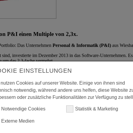
on P&I einen Multiple von 2,3x.
 Portfolio: Das Unternehmen
Personal & Informatik (P&I)
aus Wiesba
gt sind, investierte im Dezember 2013 in das Software-Unternehmen. Es
de um das 2,3-fache vermehrt.
OOKIE EINSTELLUNGEN
-Management spezialisiert. Laut eigenen Angaben verwenden etwa 15.
 nutzen Cookies auf unserer Website. Einige von ihnen sind
kelt als prognostiziert. Zurückzuführen ist die gute Entwicklung au
hnisch notwendig, während andere uns helfen, diese Website z
bessern oder zusätzliche Funktionalitäten zur Verfügung zu stel
ehmen aber weiterhin mit einer kleinen Beteiligung verbunden bleiben.
Notwendige Cookies
Statistik & Marketing
ligt.
Externe Medien