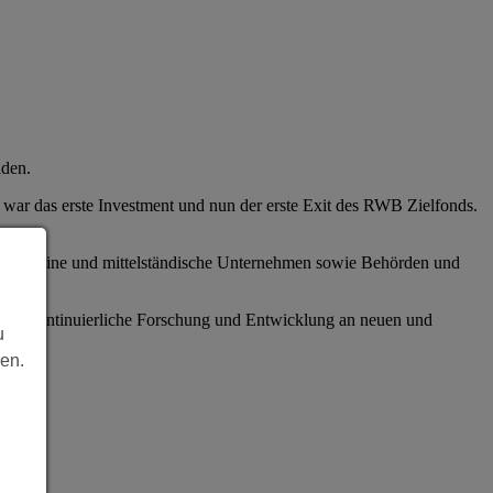
den.
 war das erste Investment und nun der erste Exit des RWB Zielfonds.
000 kleine und mittelständische Unternehmen sowie Behörden und
f die kontinuierliche Forschung und Entwicklung an neuen und
u
len.