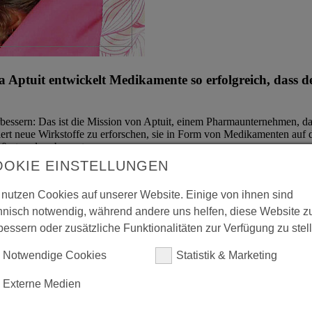
Aptuit entwickelt Medikamente so erfolgreich, dass 
essern: Das ist die Mission von Aptuit, einem Pharmaunternehmen, da
iert neue Wirkstoffe zu erforschen, sie in Form von Medikamenten auf 
ößert und verbessert.
OOKIE EINSTELLUNGEN
reits seit dem Gründungsjahr in Aptuit investiert und unterstützt d
gewinnbringend verkauft. Aptuit ist Teil des RWB Zielfonds WCAS III 
 nutzen Cookies auf unserer Website. Einige von ihnen sind
hnisch notwendig, während andere uns helfen, diese Website z
bessern oder zusätzliche Funktionalitäten zur Verfügung zu stel
Notwendige Cookies
Statistik & Marketing
Externe Medien