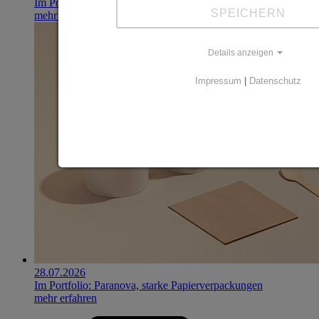
Im Portfolio: Iset Telecom, IT für das Gesundheitswesen
SPEICHERN
mehr erfahren
Details anzeigen
Impressum
|
Datenschutz
28.07.2026
Im Portfolio: Paranova, starke Papierverpackungen
mehr erfahren