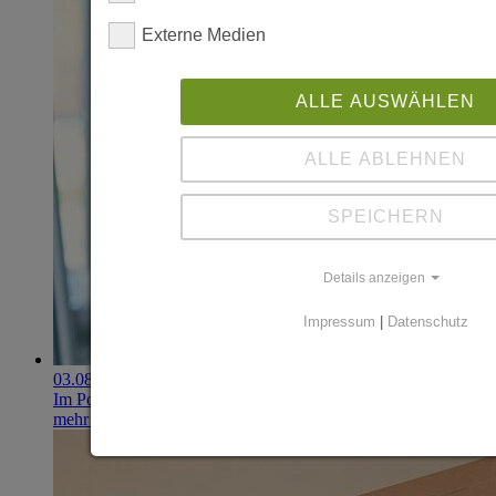
Externe Medien
ALLE AUSWÄHLEN
ALLE ABLEHNEN
SPEICHERN
Details anzeigen
Impressum
|
Datenschutz
03.08.2026
Im Portfolio: Iset Telecom, IT für das Gesundheitswesen
mehr erfahren