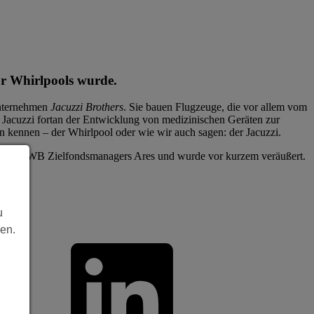
für Whirlpools wurde.
Unternehmen
Jacuzzi Brothers
. Sie bauen Flugzeuge, die vor allem vom
 Jacuzzi fortan der Entwicklung von medizinischen Geräten zur
n kennen – der Whirlpool oder wie wir auch sagen: der Jacuzzi.
hut des RWB Zielfondsmanagers Ares und wurde vor kurzem veräußert.
lar.
u
len.