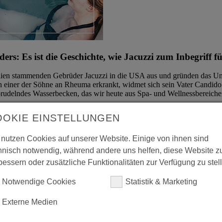
ers: Es ist die Geschichte, wie Jacuzzi zum Inbegriff 
alien stammenden Gebrüder Jacuzzi in die USA aus und gründen das 
n einer der Söhne an Rheuma erkrankt, widmet sich sein Vater Candido
 sprudelndes Wasserbecken, das wir heute aus Spa- und Wellnessbereiche
die Familie das Unternehmen. Zuletzt war es unter anderem in der Ob
OOKIE EINSTELLUNGEN
e Nachricht. Die Fonds erhalten Rückflüsse in Höhe von 550.000 US-Dol
 nutzen Cookies auf unserer Website. Einige von ihnen sind
hnisch notwendig, während andere uns helfen, diese Website z
bessern oder zusätzliche Funktionalitäten zur Verfügung zu stel
Notwendige Cookies
Statistik & Marketing
Externe Medien