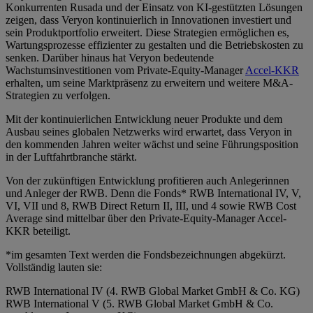
Konkurrenten Rusada und der Einsatz von KI-gestützten Lösungen
zeigen, dass Veryon kontinuierlich in Innovationen investiert und
sein Produktportfolio erweitert. Diese Strategien ermöglichen es,
Wartungsprozesse effizienter zu gestalten und die Betriebskosten zu
senken​. Darüber hinaus hat Veryon bedeutende
Wachstumsinvestitionen vom Private-Equity-Manager
Accel-KKR
erhalten, um seine Marktpräsenz zu erweitern und weitere M&A-
Strategien zu verfolgen.
Mit der kontinuierlichen Entwicklung neuer Produkte und dem
Ausbau seines globalen Netzwerks wird erwartet, dass Veryon in
den kommenden Jahren weiter wächst und seine Führungsposition
in der Luftfahrtbranche stärkt.
Von der zukünftigen Entwicklung profitieren auch Anlegerinnen
und Anleger der RWB. Denn die Fonds* RWB International IV, V,
VI, VII und 8, RWB Direct Return II, III, und 4 sowie RWB Cost
Average sind mittelbar über den Private-Equity-Manager Accel-
KKR beteiligt.
*im gesamten Text werden die Fondsbezeichnungen abgekürzt.
Vollständig lauten sie:
RWB International IV (4. RWB Global Market GmbH & Co. KG)
RWB International V (5. RWB Global Market GmbH & Co.