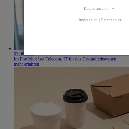
Details anzeigen
Impressum
|
Datenschutz
03.08.2026
Im Portfolio: Iset Telecom, IT für das Gesundheitswesen
mehr erfahren