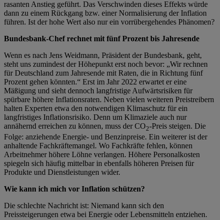
rasanten Anstieg geführt. Das Verschwinden dieses Effekts würde
dann zu einem Rückgang bzw. einer Normalisierung der Inflation
führen. Ist der hohe Wert also nur ein vorrübergehendes Phänomen?
Bundesbank-Chef rechnet mit fünf Prozent bis Jahresende
Wenn es nach Jens Weidmann, Präsident der Bundesbank, geht,
steht uns zumindest der Höhepunkt erst noch bevor: „Wir rechnen
für Deutschland zum Jahresende mit Raten, die in Richtung fünf
Prozent gehen könnten.“ Erst im Jahr 2022 erwartet er eine
Mäßigung und sieht dennoch langfristige Aufwärtsrisiken für
spürbare höhere Inflationsraten. Neben vielen weiteren Preistreibern
halten Experten etwa den notwendigen Klimaschutz für ein
langfristiges Inflationsrisiko. Denn um Klimaziele auch nur
annähernd erreichen zu können, muss der CO
-Preis steigen. Die
2
Folge: anziehende Energie- und Benzinpreise. Ein weiterer ist der
anhaltende Fachkräftemangel. Wo Fachkräfte fehlen, können
Arbeitnehmer höhere Löhne verlangen. Höhere Personalkosten
spiegeln sich häufig mittelbar in ebenfalls höheren Preisen für
Produkte und Dienstleistungen wider.
Wie kann ich mich vor Inflation schützen?
Die schlechte Nachricht ist: Niemand kann sich den
Preissteigerungen etwa bei Energie oder Lebensmitteln entziehen.