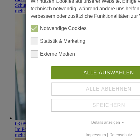
Wir nutzen Cookies auf unserer Website. Einige 
Schutzhandschuhe erzielen 900.000-Euro-Exit
technisch notwendig, während andere uns helfen
mehr erfahren
verbessern oder zusätzliche Funktionalitäten zur 
Notwendige Cookies
Statistik & Marketing
Externe Medien
ALLE AUSWÄHLEN
ALLE ABLEHNEN
SPEICHERN
Details anzeigen
03.08.2026
Im Portfolio: Iset Telecom, IT für das Gesundheitswesen
mehr erfahren
Impressum
|
Datenschutz