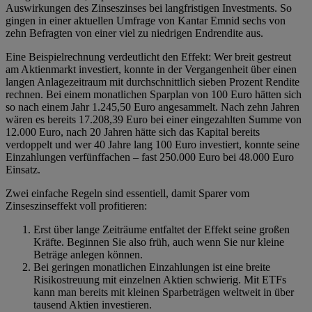
Auswirkungen des Zinseszinses bei langfristigen Investments. So
gingen in einer aktuellen Umfrage von Kantar Emnid sechs von
zehn Befragten von einer viel zu niedrigen Endrendite aus.
Eine Beispielrechnung verdeutlicht den Effekt: Wer breit gestreut
am Aktienmarkt investiert, konnte in der Vergangenheit über einen
langen Anlagezeitraum mit durchschnittlich sieben Prozent Rendite
rechnen. Bei einem monatlichen Sparplan von 100 Euro hätten sich
so nach einem Jahr 1.245,50 Euro angesammelt. Nach zehn Jahren
wären es bereits 17.208,39 Euro bei einer eingezahlten Summe von
12.000 Euro, nach 20 Jahren hätte sich das Kapital bereits
verdoppelt und wer 40 Jahre lang 100 Euro investiert, konnte seine
Einzahlungen verfünffachen – fast 250.000 Euro bei 48.000 Euro
Einsatz.
Zwei einfache Regeln sind essentiell, damit Sparer vom
Zinseszinseffekt voll profitieren:
Erst über lange Zeiträume entfaltet der Effekt seine großen
Kräfte. Beginnen Sie also früh, auch wenn Sie nur kleine
Beträge anlegen können.
Bei geringen monatlichen Einzahlungen ist eine breite
Risikostreuung mit einzelnen Aktien schwierig. Mit ETFs
kann man bereits mit kleinen Sparbeträgen weltweit in über
tausend Aktien investieren.