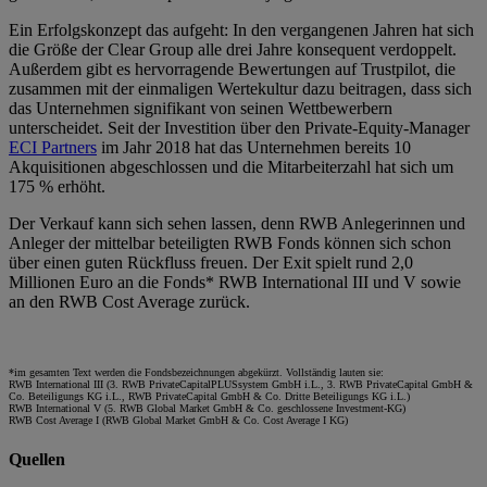
Ein Erfolgskonzept das aufgeht: In den vergangenen Jahren hat sich
die Größe der Clear Group alle drei Jahre konsequent verdoppelt.
Außerdem gibt es hervorragende Bewertungen auf Trustpilot, die
zusammen mit der einmaligen Wertekultur dazu beitragen, dass sich
das Unternehmen signifikant von seinen Wettbewerbern
unterscheidet. Seit der Investition über den Private-Equity-Manager
ECI Partners
im Jahr 2018 hat das Unternehmen bereits 10
Akquisitionen abgeschlossen und die Mitarbeiterzahl hat sich um
175 % erhöht.
Der Verkauf kann sich sehen lassen, denn RWB Anlegerinnen und
Anleger der mittelbar beteiligten RWB Fonds können sich schon
über einen guten Rückfluss freuen. Der Exit spielt rund 2,0
Millionen Euro an die Fonds* RWB International III und V sowie
an den RWB Cost Average zurück.
*im gesamten Text werden die Fondsbezeichnungen abgekürzt. Vollständig lauten sie:
RWB International III (3. RWB PrivateCapitalPLUSsystem GmbH i.L., 3. RWB PrivateCapital GmbH &
Co. Beteiligungs KG i.L., RWB PrivateCapital GmbH & Co. Dritte Beteiligungs KG i.L.)
RWB International V (5. RWB Global Market GmbH & Co. geschlossene Investment-KG)
RWB Cost Average I (RWB Global Market GmbH & Co. Cost Average I KG)
Quellen