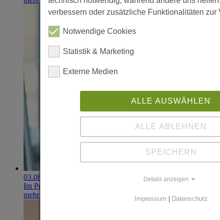
technisch notwendig, während andere uns helfen
verbessern oder zusätzliche Funktionalitäten zur 
Notwendige Cookies
Statistik & Marketing
Externe Medien
ALLE AUSWÄHLEN
ALLE ABLEHNEN
SPEICHERN
03.08.2026
Details anzeigen
Im Portfolio: Iset Telecom, IT für das Gesundheitswesen
mehr erfahren
Impressum
|
Datenschutz