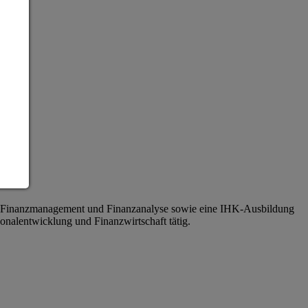
reich Finanzmanagement und Finanzanalyse sowie eine IHK-Ausbildung
onalentwicklung und Finanzwirtschaft tätig.