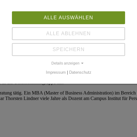
ALLE AUSWÄHLEN
ALLE ABLEHNEN
SPEICHERN
Details anzeigen
Impressum
|
Datenschutz
er in die Unternehmensgruppe ein.
entberatung tätig. Ein MBA (Master of Business Administration) im Be
 Thorsten Lindner viele Jahre als Dozent am Campus Institut für Pers