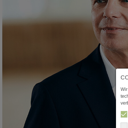
C
Wir
tec
ver