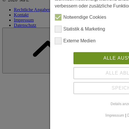
verbessern oder zusätzliche Funktion
Rechtliche Angaben
Kontakt
Notwendige Cookies
Impressum
Datenschutz
Statistik & Marketing
Cookie Einstellungen anpassen
Externe Medien
ALLE AU
ALLE AB
SPEIC
Details anz
Impressum
|