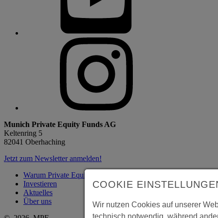
Munich Private Equity Funds AG
Keltenring 5
82041 Oberhaching
Jetzt zum Newsletter anmelden!
Warum Private Equity?
COOKIE EINSTELLUNGE
Investieren
Aktuelles
Über uns
Wir nutzen Cookies auf unserer Webs
technisch notwendig, während ander
© 2026 MPE