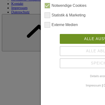
Kontakt
Notwendige Cookies
Impressum
Datenschutz
Statistik & Marketing
Cookie Einstellungen anpassen
Externe Medien
ALLE AU
ALLE AB
SPEIC
Details anz
Impressum
|