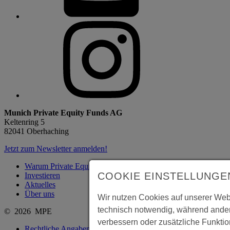
Munich Private Equity Funds AG
Keltenring 5
82041 Oberhaching
Jetzt zum Newsletter anmelden!
Warum Private Equity?
COOKIE EINSTELLUNGE
Investieren
Aktuelles
Über uns
Wir nutzen Cookies auf unserer Webs
technisch notwendig, während ander
© 2026 MPE
verbessern oder zusätzliche Funktion
Rechtliche Angaben