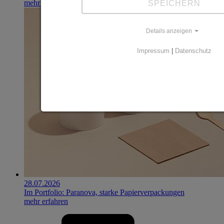
mehr erfahren
SPEICHERN
Details anzeigen
Impressum
|
Datenschutz
28.07.2026
Im Portfolio: Paranova, starke Papierverpackungen
mehr erfahren