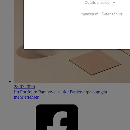
Details anzeigen
Impressum
|
Datenschutz
28.07.2026
Im Portfolio: Paranova, starke Papierverpackungen
mehr erfahren