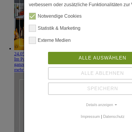
verbessern oder zusätzliche Funktionalitäten zur 
Notwendige Cookies
Statistik & Marketing
Externe Medien
24.05.2022
ALLE AUSWÄHLEN
Im Portfolio: Bradshaw Home, smarte Küchentools für die
ganze Welt
mehr erfahren
ALLE ABLEHNEN
SPEICHERN
Details anzeigen
Impressum
|
Datenschutz