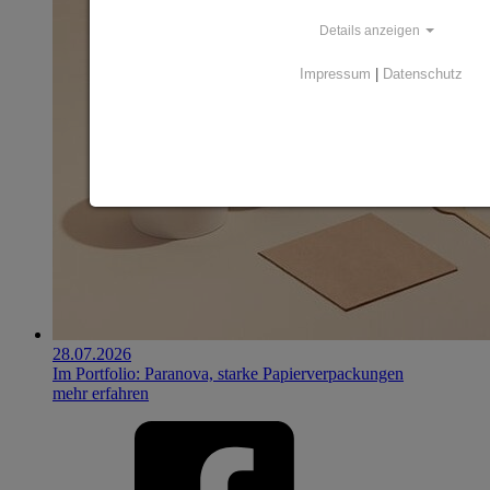
Details anzeigen
Impressum
|
Datenschutz
28.07.2026
Im Portfolio: Paranova, starke Papierverpackungen
mehr erfahren