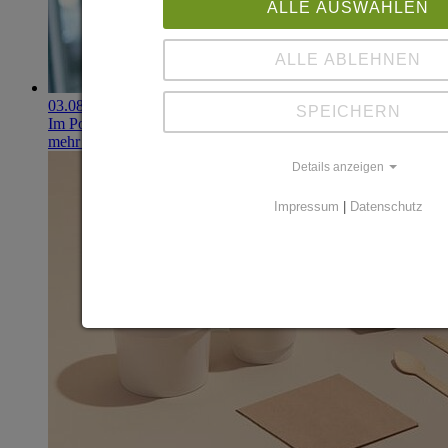
ALLE AUSWÄHLEN
ALLE ABLEHNEN
03.08.2026
SPEICHERN
Im Portfolio: Iset Telecom, IT für das Gesundheitswesen
mehr erfahren
Details anzeigen
Impressum
|
Datenschutz