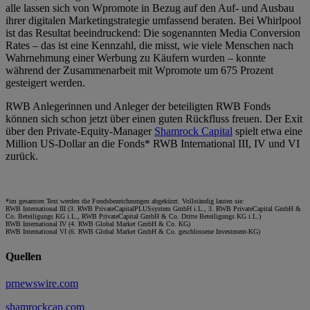
alle lassen sich von Wpromote in Bezug auf den Auf- und Ausbau
ihrer digitalen Marketingstrategie umfassend beraten. Bei Whirlpool
ist das Resultat beeindruckend: Die sogenannten Media Conversion
Rates – das ist eine Kennzahl, die misst, wie viele Menschen nach
Wahrnehmung einer Werbung zu Käufern wurden – konnte
während der Zusammenarbeit mit Wpromote um 675 Prozent
gesteigert werden.
RWB Anlegerinnen und Anleger der beteiligten RWB Fonds
können sich schon jetzt über einen guten Rückfluss freuen. Der Exit
über den Private-Equity-Manager
Shamrock Capital
spielt etwa eine
Million US-Dollar an die Fonds* RWB International III, IV und VI
zurück.
*im gesamten Text werden die Fondsbezeichnungen abgekürzt. Vollständig lauten sie:
RWB International III (3. RWB PrivateCapitalPLUSsystem GmbH i.L., 3. RWB PrivateCapital GmbH &
Co. Beteiligungs KG i.L., RWB PrivateCapital GmbH & Co. Dritte Beteiligungs KG i.L.)
RWB International IV (4. RWB Global Market GmbH & Co. KG)
RWB International VI (6. RWB Global Market GmbH & Co. geschlossene Investment-KG)
Quellen
prnewswire.com
shamrockcap.com