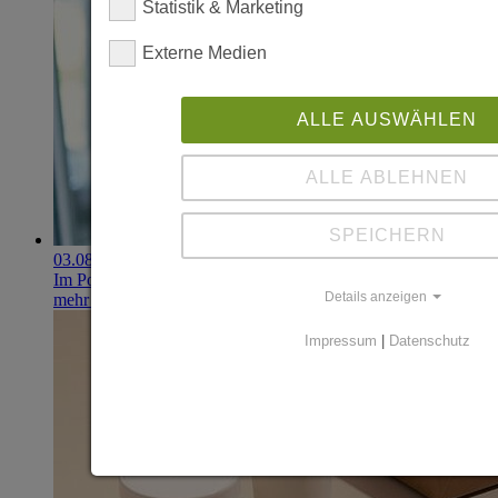
Statistik & Marketing
Externe Medien
ALLE AUSWÄHLEN
ALLE ABLEHNEN
SPEICHERN
03.08.2026
Im Portfolio: Iset Telecom, IT für das Gesundheitswesen
Details anzeigen
mehr erfahren
Impressum
|
Datenschutz