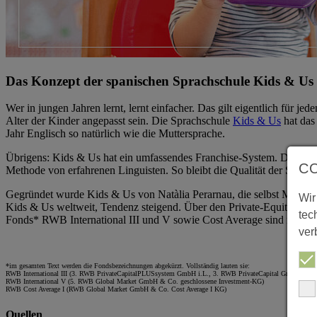
Das Konzept der spanischen Sprachschule Kids & Us ge
Wer in jungen Jahren lernt, lernt einfacher. Das gilt eigentlich für j
Alter der Kinder angepasst sein. Die Sprachschule
Kids & Us
hat das
Jahr Englisch so natürlich wie die Muttersprache.
Übrigens: Kids & Us hat ein umfassendes Franchise-System. Das heißt
C
Methode von erfahrenen Linguisten. So bleibt die Qualität der Schul
Gegründet wurde Kids & Us von Natàlia Perarnau, die selbst Mutter i
Wir
Kids & Us weltweit, Tendenz steigend. Über den Private-Equity-Ma
tec
Fonds* RWB International III und V sowie Cost Average sind mittelba
ver
*im gesamten Text werden die Fondsbezeichnungen abgekürzt. Vollständig lauten sie:
RWB International III (3. RWB PrivateCapitalPLUSsystem GmbH i.L., 3. RWB PrivateCapital GmbH & Co.
RWB International V (5. RWB Global Market GmbH & Co. geschlossene Investment-KG)
RWB Cost Average I (RWB Global Market GmbH & Co. Cost Average I KG)
Quellen