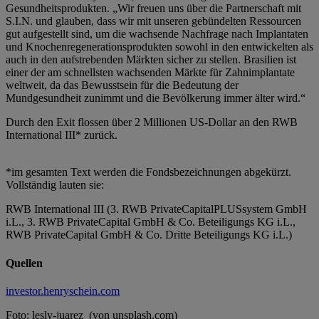
Gesundheitsprodukten. „Wir freuen uns über die Partnerschaft mit
S.I.N. und glauben, dass wir mit unseren gebündelten Ressourcen
gut aufgestellt sind, um die wachsende Nachfrage nach Implantaten
und Knochenregenerationsprodukten sowohl in den entwickelten als
auch in den aufstrebenden Märkten sicher zu stellen. Brasilien ist
einer der am schnellsten wachsenden Märkte für Zahnimplantate
weltweit, da das Bewusstsein für die Bedeutung der
Mundgesundheit zunimmt und die Bevölkerung immer älter wird.“
Durch den Exit flossen über 2 Millionen US-Dollar an den RWB
International III* zurück.
*im gesamten Text werden die Fondsbezeichnungen abgekürzt.
Vollständig lauten sie:
RWB International III (3. RWB PrivateCapitalPLUSsystem GmbH
i.L., 3. RWB PrivateCapital GmbH & Co. Beteiligungs KG i.L.,
RWB PrivateCapital GmbH & Co. Dritte Beteiligungs KG i.L.)
Quellen
investor.henryschein.com
Foto: lesly-juarez (von unsplash.com)