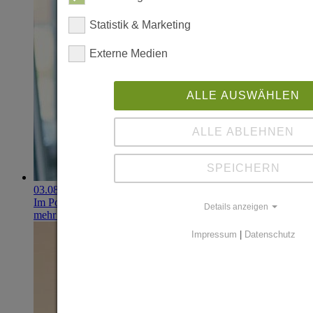
Statistik & Marketing
Externe Medien
ALLE AUSWÄHLEN
ALLE ABLEHNEN
SPEICHERN
03.08.2026
Im Portfolio: Iset Telecom, IT für das Gesundheitswesen
Details anzeigen
mehr erfahren
Impressum
|
Datenschutz