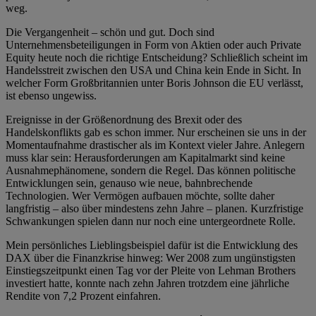
weg.
Die Vergangenheit – schön und gut. Doch sind
Unternehmensbeteiligungen in Form von Aktien oder auch Private
Equity heute noch die richtige Entscheidung? Schließlich scheint im
Handelsstreit zwischen den USA und China kein Ende in Sicht. In
welcher Form Großbritannien unter Boris Johnson die EU verlässt,
ist ebenso ungewiss.
Ereignisse in der Größenordnung des Brexit oder des
Handelskonflikts gab es schon immer. Nur erscheinen sie uns in der
Momentaufnahme drastischer als im Kontext vieler Jahre. Anlegern
muss klar sein: Herausforderungen am Kapitalmarkt sind keine
Ausnahmephänomene, sondern die Regel. Das können politische
Entwicklungen sein, genauso wie neue, bahnbrechende
Technologien. Wer Vermögen aufbauen möchte, sollte daher
langfristig – also über mindestens zehn Jahre – planen. Kurzfristige
Schwankungen spielen dann nur noch eine untergeordnete Rolle.
Mein persönliches Lieblingsbeispiel dafür ist die Entwicklung des
DAX über die Finanzkrise hinweg: Wer 2008 zum ungünstigsten
Einstiegszeitpunkt einen Tag vor der Pleite von Lehman Brothers
investiert hatte, konnte nach zehn Jahren trotzdem eine jährliche
Rendite von 7,2 Prozent einfahren.