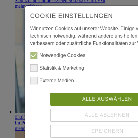
Schutzhandschuhe erzielen 900.000-Euro-Exit
mehr erfahren
COOKIE EINSTELLUNGEN
Wir nutzen Cookies auf unserer Website. Einige 
technisch notwendig, während andere uns helfen
verbessern oder zusätzliche Funktionalitäten zur 
Notwendige Cookies
Statistik & Marketing
Externe Medien
ALLE AUSWÄHLEN
ALLE ABLEHNEN
03.08.2026
Im Portfolio: Iset Telecom, IT für das Gesundheitswesen
mehr erfahren
SPEICHERN