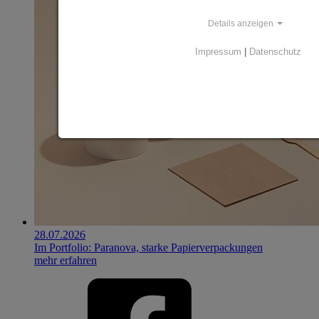
Details anzeigen
Impressum
|
Datenschutz
28.07.2026
Im Portfolio: Paranova, starke Papierverpackungen
mehr erfahren