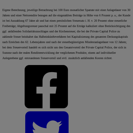
Eigene Berechnung; jeweilige Betrachtung bei 100 Euro monatlicher Sparrate mit einer Anlagedauer von 30
Jahren und einer Nettorendite bezogen auf die eingezahlten Beiträge in Höhe von 6 Prozent p. a.; der Kunde
ist bei Auszahlung 67 Jahre alt und hat einen persönlichen Steuersatz i. H. v. 20 Prozent ohne steuerliche
Freibeträge; Abgeltungssteuer pauschal mit 25 Prozent auf die Erträge kalkuliert ohne Berücksichtigung des
ggf. anfallenden Solidaritätszuschlages und der Kirchensteuer; die bei der Private Capital Police zu
zahlende Steuer beinhaltet das Halbeinkünfteverfahren bei Kapitalisierung des gesamten Deckungskapitals
nach Erreichen des 62. Lebensjahres und nach der steuerbegünstigten Mindestanlagedauer von 12 Jahren;
bei dem Steuervorteil handelt es sich nicht um den Gesamtvorteil der Private Capital Police, der sich in
Summe nach der realen Renditeentwicklung der verglichenen Produkte, einem auf individueller
Anlegerebene ggf. entstandenen Steuervorteil und evtl. zusätzlich anfallenden Kosten richtet.