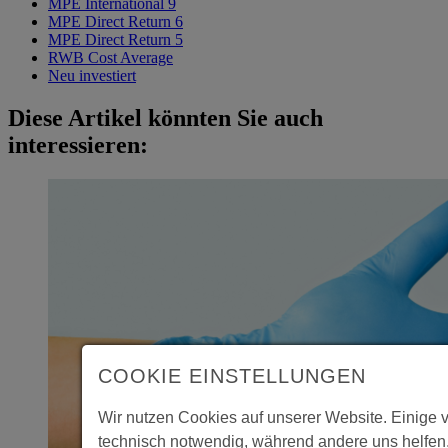
MPE International 9
MPE Direct Return 6
MPE Direct Return 5
RWB Cost Average
Neu investiert
Diese Artikel könnten Sie auch
interessieren:
COOKIE EINSTELLUNGEN
Wir nutzen Cookies auf unserer Website. Einige 
technisch notwendig, während andere uns helfen