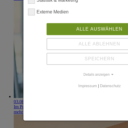
Statistik & Marketing
Externe Medien
ALLE AUSWÄHLEN
ALLE ABLEHNEN
SPEICHERN
Details anzeigen
Impressum
|
Datenschutz
03.08.2026
Im Portfolio: Iset Telecom, IT für das Gesundheitswesen
mehr erfahren