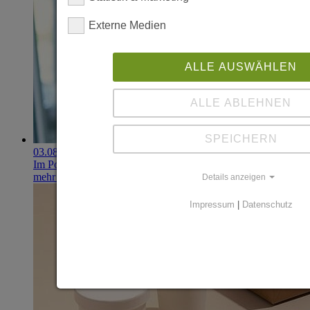
Externe Medien
ALLE AUSWÄHLEN
ALLE ABLEHNEN
SPEICHERN
03.08.2026
Im Portfolio: Iset Telecom, IT für das Gesundheitswesen
mehr erfahren
Details anzeigen
Impressum
|
Datenschutz