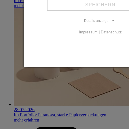
Im Portfolio: Iset Telecom, IT für das Gesundheitswesen
SPEICHERN
mehr erfahren
Details anzeigen
Impressum
|
Datenschutz
28.07.2026
Im Portfolio: Paranova, starke Papierverpackungen
mehr erfahren