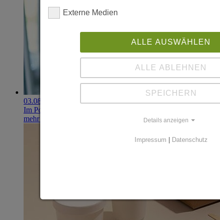
Externe Medien
ALLE AUSWÄHLEN
ALLE ABLEHNEN
SPEICHERN
03.08.2026
Im Portfolio: Iset Telecom, IT für das Gesundheitswesen
mehr erfahren
Details anzeigen
Impressum
|
Datenschutz