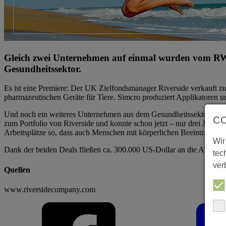
Gleich zwei Unternehmen auf einmal wurden vom RW
Gesundheitssektor.
Es ist eine Premiere: Der UK Zielfondsmanager Riverside verkauft z
pharmazeutischen Geräte für Tiere. Simcro produziert Applikatoren u
Und noch ein weiteres Unternehmen aus dem Gesundheitssektor hat de
C
zum Portfolio von Riverside und konnte schon jetzt – nur drei Jahr s
Arbeitsplätze so, dass auch Menschen mit körperlichen Beeinträchtig
Wir
Dank der beiden Deals fließen ca. 300.000 US-Dollar an die Anleger
tec
ver
Quellen
www.riversidecompany.com