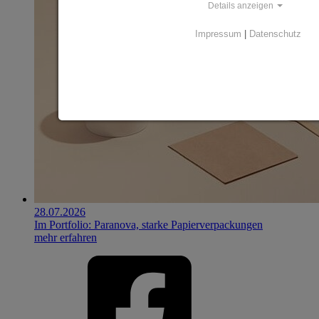
Details anzeigen
Impressum
|
Datenschutz
28.07.2026
Im Portfolio: Paranova, starke Papierverpackungen
mehr erfahren