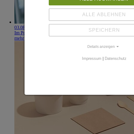
ALLE ABLEHNEN
03.08.2026
SPEICHERN
Im Portfolio: Iset Telecom, IT für das Gesundheitswesen
mehr erfahren
Details anzeigen
Impressum
|
Datenschutz