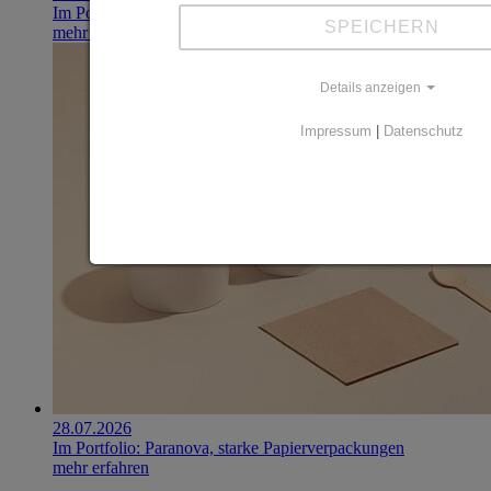
Im Portfolio: Iset Telecom, IT für das Gesundheitswesen
SPEICHERN
mehr erfahren
Details anzeigen
Impressum
|
Datenschutz
28.07.2026
Im Portfolio: Paranova, starke Papierverpackungen
mehr erfahren