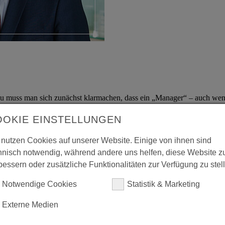
u muss man sich zunächst klarmachen, dass ein „Manager“ – auch wenn
en Sie sich bitte ein Unternehmen vereinfacht als große Immobilie vor.
tige Renovierungen vorausschauend in Ordnung zu halten. Eigentümergef
OOKIE EINSTELLUNGEN
terschied ist gewaltig!
 nutzen Cookies auf unserer Website. Einige von ihnen sind
cht mehr eigentümergeführt. Die „Hausmeister“ wechseln mehr oder weni
r (z.B. Vorstände und Geschäftsführer) sind weit überwiegend erfahren
hnisch notwendig, während andere uns helfen, diese Website z
bessern oder zusätzliche Funktionalitäten zur Verfügung zu stel
in jüngster Zeit auch zahlreiche Gegenbeispiele hervorgebracht. Angest
Notwendige Cookies
Statistik & Marketing
nzbedrohende Risiken eingegangen. Hauptsache man wird nicht erwisch
mer und natürlich die Eigentümer. In vielen Fällen musste sogar der St
Externe Medien
 und Anlegern in die gesamte Finanzwirtschaft geführt! Doch das Fun
 nachhaltigen unternehmerischen Erfolg. In kaum einer anderen Branche i