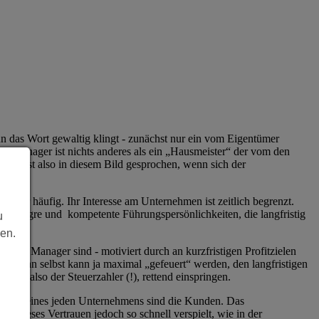
 das Wort gewaltig klingt - zunächst nur ein vom Eigentümer
 Der Manager ist nichts anderes als ein „Hausmeister“ der vom den
ührt ist also in diesem Bild gesprochen, wenn sich der
ger häufig. Ihr Interesse am Unternehmen ist zeitlich begrenzt.
e, integre und kompetente Führungspersönlichkeiten, die langfristig
u
len.
ellte Manager sind - motiviert durch an kurzfristigen Profitzielen
t… Man selbst kann ja maximal „gefeuert“ werden, den langfristigen
aat, also der Steuerzahler (!), rettend einspringen.
dament eines jeden Unternehmens sind die Kunden. Das
st dieses Vertrauen jedoch so schnell verspielt, wie in der