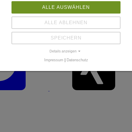
rtlich der Anfang – und das Ende – von allem.
ALLE AUSWÄHLEN
mals wegen kurzfristiger Einkommensoptimierung die langfristigen Fun
ALLE ABLEHNEN
che, dass unser Haus seit 1999 von uns - Horst Güdel und Norman Lem
sicherstellen, dass unsere Unternehmenskultur von dieser Gewissheit b
nleger werden ihr Geld auch künftig bei uns investieren. Nur zufried
SPEICHERN
 tragen.
Details anzeigen
Impressum
|
Datenschutz