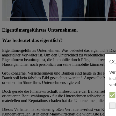
Eigentümergeführtes Unternehmen.
Was bedeutet das eigentlich?
Eigentümergeführtes Unternehmen. Was bedeutet das eigentlich? Daz
angestellter Verwalter ist. Um den Unterschied zu verdeutlichen stell
Eigentümern beauftragt ist, die Immobilie durch Pflege und rechtzei
C
Hauseigentümer noch persönlich um seine Immobilie kümmert. Der Un
Wir
Großkonzerne, Versicherungen und Banken sind heute in der Regel ni
Damit soll kein falsches Bild gezeichnet werden! Angestellte Manage
tec
orientiert im Sinne ihres Unternehmens agieren!
ver
Doch gerade die Finanzwirtschaft, insbesondere der Bankensektor, hat 
orientierten Bonuszahlungen - für die Unternehmen teilweise existe
materiellen und Reputationsschaden hat das Unternehmen, die Arbeitneh
Dieses Verhalten hat zu einem großen Vertrauensverlust von Kunden
Kundenvertrauen ist in einer Marktwirtschaft die wichtigste Basis für