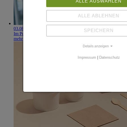
ALLE AUSWÄHLEN
ALLE ABLEHNEN
03.08.2026
SPEICHERN
Im Portfolio: Iset Telecom, IT für das Gesundheitswesen
mehr erfahren
Details anzeigen
Impressum
|
Datenschutz