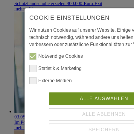
Schutzhandschuhe erzielen 900.000-Euro-Exit
mehr erfahren
COOKIE EINSTELLUNGEN
Wir nutzen Cookies auf unserer Website. Einige 
technisch notwendig, während andere uns helfen
verbessern oder zusätzliche Funktionalitäten zur 
Notwendige Cookies
Statistik & Marketing
Externe Medien
ALLE AUSWÄHLEN
ALLE ABLEHNEN
03.08.2026
Im Portfolio: Iset Telecom, IT für das Gesundheitswesen
mehr erfahren
SPEICHERN