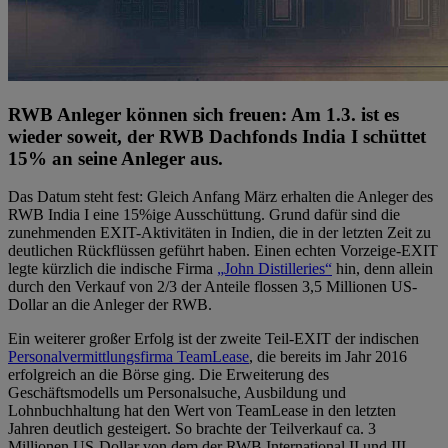
RWB Anleger können sich freuen: Am 1.3. ist es
wieder soweit, der RWB Dachfonds India I schüttet
15% an seine Anleger aus.
Das Datum steht fest: Gleich Anfang März erhalten die Anleger des
RWB India I eine 15%ige Ausschüttung. Grund dafür sind die
zunehmenden EXIT-Aktivitäten in Indien, die in der letzten Zeit zu
deutlichen Rückflüssen geführt haben. Einen echten Vorzeige-EXIT
legte kürzlich die indische Firma
„John Distilleries“
hin, denn allein
durch den Verkauf von 2/3 der Anteile flossen 3,5 Millionen US-
Dollar an die Anleger der RWB.
Ein weiterer großer Erfolg ist der zweite Teil-EXIT der indischen
Personalvermittlungsfirma TeamLease
, die bereits im Jahr 2016
erfolgreich an die Börse ging. Die Erweiterung des
Geschäftsmodells um Personalsuche, Ausbildung und
Lohnbuchhaltung hat den Wert von TeamLease in den letzten
Jahren deutlich gesteigert. So brachte der Teilverkauf ca. 3
Millionen US-Dollar von dem der RWB International II und III