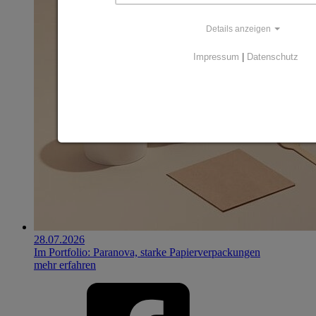
Details anzeigen
Impressum
|
Datenschutz
28.07.2026
Im Portfolio: Paranova, starke Papierverpackungen
mehr erfahren