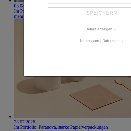
03.08.2026
Im Portfolio: Iset Telecom, IT für das Gesundheitswesen
SPEICHERN
mehr erfahren
Details anzeigen
Impressum
|
Datenschutz
28.07.2026
Im Portfolio: Paranova, starke Papierverpackungen