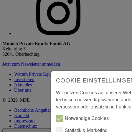
Munich Private Equity Funds AG
Keltenring 5
82041 Oberhaching
Jetzt zum Newsletter anmelden!
Warum Private Equity?
Investieren
COOKIE EINSTELLUNGE
Aktuelles
Über uns
Wir nutzen Cookies auf unserer Webs
technisch notwendig, während ander
© 2026 MPE
verbessern oder zusätzliche Funktion
Rechtliche Angaben
Kontakt
Notwendige Cookies
Impressum
Datenschutz
Statistik & Marketing
Cookie Einstellungen anpassen