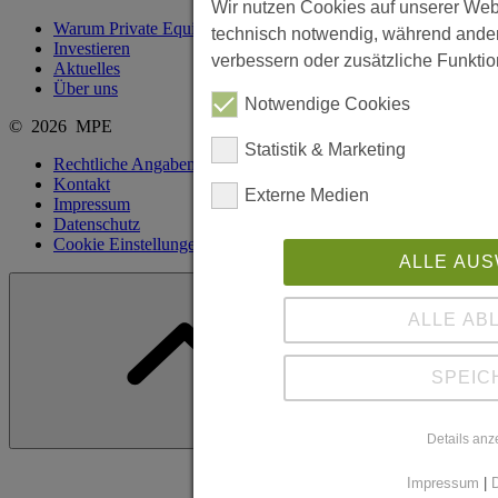
Wir nutzen Cookies auf unserer Webs
Warum Private Equity?
technisch notwendig, während ander
Investieren
verbessern oder zusätzliche Funktion
Aktuelles
Über uns
Notwendige Cookies
© 2026 MPE
Statistik & Marketing
Rechtliche Angaben
Kontakt
Externe Medien
Impressum
Datenschutz
Cookie Einstellungen anpassen
ALLE AU
ALLE AB
SPEIC
Details anz
Impressum
|