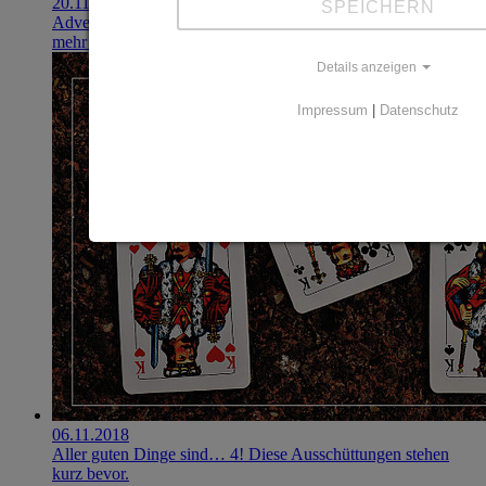
20.11.2018
SPEICHERN
Advent, Advent, eine Ausschüttungswelle kommt!
mehr erfahren
Details anzeigen
Impressum
|
Datenschutz
06.11.2018
Aller guten Dinge sind… 4! Diese Ausschüttungen stehen
kurz bevor.