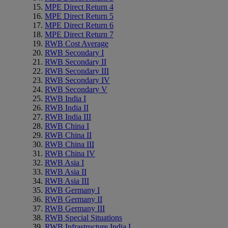
MPE Direct Return 4
MPE Direct Return 5
MPE Direct Return 6
MPE Direct Return 7
RWB Cost Average
RWB Secondary I
RWB Secondary II
RWB Secondary III
RWB Secondary IV
RWB Secondary V
RWB India I
RWB India II
RWB India III
RWB China I
RWB China II
RWB China III
RWB China IV
RWB Asia I
RWB Asia II
RWB Asia III
RWB Germany I
RWB Germany II
RWB Germany III
RWB Special Situations
RWB Infrastructure India I