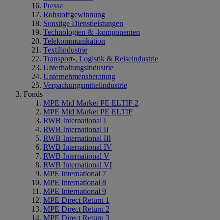
Presse
Rohstoffgewinnung
Sonstige Dienstleistungen
Technologien & -komponenten
Telekommunikation
Textilindustrie
Transport-, Logistik & Reiseindustrie
Unterhaltungsindustrie
Unternehmensberatung
Verpackungsmittelindustrie
Fonds
MPE Mid Market PE ELTIF 2
MPE Mid Market PE ELTIF
RWB International I
RWB International II
RWB International III
RWB International IV
RWB International V
RWB International VI
MPE International 7
MPE International 8
MPE International 9
MPE Direct Return 1
MPE Direct Return 2
MPE Direct Return 3