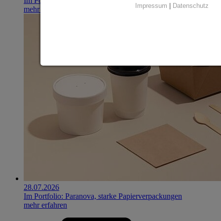
Im Portfolio: Iset Telecom, IT für das Gesundheitswesen
Impressum
|
Datenschutz
mehr erfahren
28.07.2026
Im Portfolio: Paranova, starke Papierverpackungen
mehr erfahren