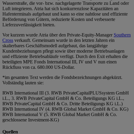
Wasserstraße, die vor- bzw. nachgelagerte Transporte zu Land oder
Luft integrieren. Atria hat sich konkurrenzlose Kapazitäten an
Hafenterminals aufgebaut und kann so eine nahtlose und effiziente
Beförderung von Gütern, reduzierte Kosten und verbesserte
Lieferzuverlässigkeit bieten.
Vor kurzem wurde Atria über den Private-Equity-Manager
Southern
Cross
verkauft. Gemeinsam wurde in den letzten Jahren ein
skalierbares Geschäftsmodell aufgebaut, das langjährige
Kundenbeziehungen pflegt sowie über moderne Betriebsanlagen
und effiziente Betriebsabläufe verfügt. Durch den Exit erhalten die
beteiligten MPE Fonds International III, IV und V nun einen
Rückfluss von ca. 680.000 US-Dollar.
*im gesamten Text werden die Fondsbezeichnungen abgekürzt.
Vollständig lauten sie:
RWB International III (3. RWB PrivateCapitalPLUSsystem GmbH
i.L., 3. RWB PrivateCapital GmbH & Co. Beteiligungs KG i.L.,
RWB PrivateCapital GmbH & Co. Dritte Beteiligungs KG i.L.)
RWB International IV (4. RWB Global Market GmbH & Co. KG)
RWB International V (5. RWB Global Market GmbH & Co.
geschlossene Investment-KG)
Quellen