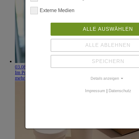
Externe Medien
ALLE AUSWÄHLEN
ALLE ABLEHNEN
SPEICHERN
03.08.2026
Im Portfolio: Iset Telecom, IT für das Gesundheitswesen
mehr erfahren
Details anzeigen
Impressum
|
Datenschutz