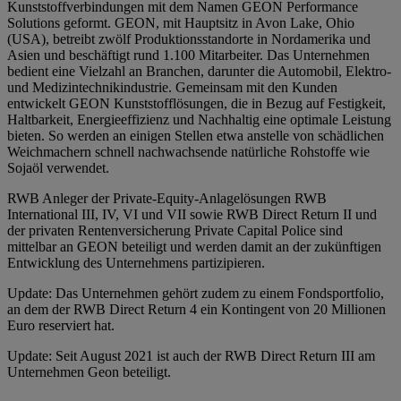
Kunststoffverbindungen mit dem Namen GEON Performance
Solutions geformt. GEON, mit Hauptsitz in Avon Lake, Ohio
(USA), betreibt zwölf Produktionsstandorte in Nordamerika und
Asien und beschäftigt rund 1.100 Mitarbeiter. Das Unternehmen
bedient eine Vielzahl an Branchen, darunter die Automobil, Elektro-
und Medizintechnikindustrie. Gemeinsam mit den Kunden
entwickelt GEON Kunststofflösungen, die in Bezug auf Festigkeit,
Haltbarkeit, Energieeffizienz und Nachhaltig eine optimale Leistung
bieten. So werden an einigen Stellen etwa anstelle von schädlichen
Weichmachern schnell nachwachsende natürliche Rohstoffe wie
Sojaöl verwendet.
RWB Anleger der Private-Equity-Anlagelösungen RWB
International III, IV, VI und VII sowie RWB Direct Return II und
der privaten Rentenversicherung Private Capital Police sind
mittelbar an GEON beteiligt und werden damit an der zukünftigen
Entwicklung des Unternehmens partizipieren.
Update: Das Unternehmen gehört zudem zu einem Fondsportfolio,
an dem der RWB Direct Return 4 ein Kontingent von 20 Millionen
Euro reserviert hat.
Update: Seit August 2021 ist auch der RWB Direct Return III am
Unternehmen Geon beteiligt.