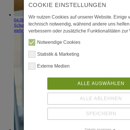
COOKIE EINSTELLUNGEN
Wir nutzen Cookies auf unserer Website. Einige 
04.08.2026
technisch notwendig, während andere uns helfen
Schutzhandschuhe erzielen 900.000-Euro-Exit
mehr erfahren
verbessern oder zusätzliche Funktionalitäten zur 
Notwendige Cookies
Statistik & Marketing
Externe Medien
ALLE AUSWÄHLEN
ALLE ABLEHNEN
SPEICHERN
Details anzeigen