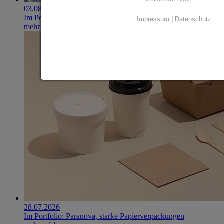
03.08.2026
Im Portfolio: Iset Telecom, IT für das Gesundheitswesen
Impressum
|
Datenschutz
mehr erfahren
28.07.2026
Im Portfolio: Paranova, starke Papierverpackungen