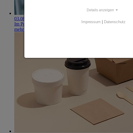
Details anzeigen
03.08.2026
Impressum
|
Datenschutz
Im Portfolio: Iset Telecom, IT für das Gesundheitswesen
mehr erfahren