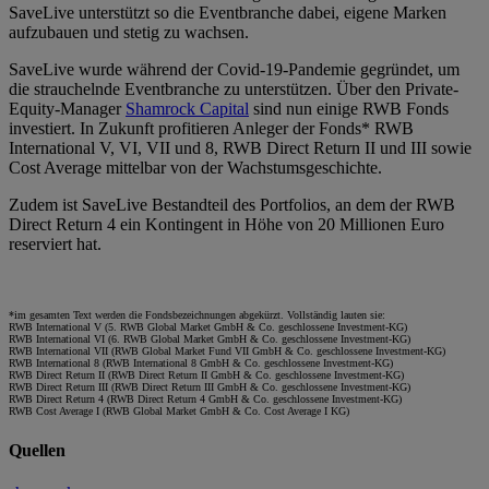
SaveLive unterstützt so die Eventbranche dabei, eigene Marken
aufzubauen und stetig zu wachsen.
SaveLive wurde während der Covid-19-Pandemie gegründet, um
die strauchelnde Eventbranche zu unterstützen. Über den Private-
Equity-Manager
Shamrock Capital
sind nun einige RWB Fonds
investiert. In Zukunft profitieren Anleger der Fonds* RWB
International V, VI, VII und 8, RWB Direct Return II und III sowie
Cost Average mittelbar von der Wachstumsgeschichte.
Zudem ist SaveLive Bestandteil des Portfolios, an dem der RWB
Direct Return 4 ein Kontingent in Höhe von 20 Millionen Euro
reserviert hat.
*im gesamten Text werden die Fondsbezeichnungen abgekürzt. Vollständig lauten sie:
RWB International V (5. RWB Global Market GmbH & Co. geschlossene Investment-KG)
RWB International VI (6. RWB Global Market GmbH & Co. geschlossene Investment-KG)
RWB International VII (RWB Global Market Fund VII GmbH & Co. geschlossene Investment-KG)
RWB International 8 (RWB International 8 GmbH & Co. geschlossene Investment-KG)
RWB Direct Return II (RWB Direct Return II GmbH & Co. geschlossene Investment-KG)
RWB Direct Return III (RWB Direct Return III GmbH & Co. geschlossene Investment-KG)
RWB Direct Return 4 (RWB Direct Return 4 GmbH & Co. geschlossene Investment-KG)
RWB Cost Average I (RWB Global Market GmbH & Co. Cost Average I KG)
Quellen