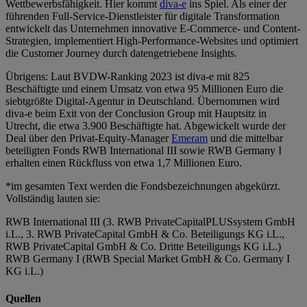
Wettbewerbsfähigkeit. Hier kommt
diva-e
ins Spiel. Als einer der
führenden Full-Service-Dienstleister für digitale Transformation
entwickelt das Unternehmen innovative E-Commerce- und Content-
Strategien, implementiert High-Performance-Websites und optimiert
die Customer Journey durch datengetriebene Insights.
Übrigens: Laut BVDW-Ranking 2023 ist diva-e mit 825
Beschäftigte und einem Umsatz von etwa 95 Millionen Euro die
siebtgrößte Digital-Agentur in Deutschland. Übernommen wird
diva-e beim Exit von der Conclusion Group mit Hauptsitz in
Utrecht, die etwa 3.900 Beschäftigte hat. Abgewickelt wurde der
Deal über den Privat-Equity-Manager
Emeram
und die mittelbar
beteiligten Fonds RWB International III sowie RWB Germany I
erhalten einen Rückfluss von etwa 1,7 Millionen Euro.
*im gesamten Text werden die Fondsbezeichnungen abgekürzt.
Vollständig lauten sie:
RWB International III (3. RWB PrivateCapitalPLUSsystem GmbH
i.L., 3. RWB PrivateCapital GmbH & Co. Beteiligungs KG i.L.,
RWB PrivateCapital GmbH & Co. Dritte Beteiligungs KG i.L.)
RWB Germany I (RWB Special Market GmbH & Co. Germany I
KG i.L.)
Quellen