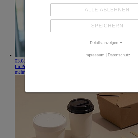
ALLE ABLEHNEN
SPEICHERN
Details anzeigen
Impressum
|
Datenschutz
03.08.2026
Im Portfolio: Iset Telecom, IT für das Gesundheitswesen
mehr erfahren