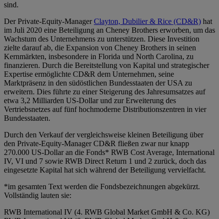
sind.
Der Private-Equity-Manager
Clayton, Dubilier & Rice (CD&R)
hat
im Juli 2020 eine Beteiligung an Cheney Brothers erworben, um das
Wachstum des Unternehmens zu unterstützen. Diese Investition
zielte darauf ab, die Expansion von Cheney Brothers in seinen
Kernmärkten, insbesondere in Florida und North Carolina, zu
finanzieren. Durch die Bereitstellung von Kapital und strategischer
Expertise ermöglichte CD&R dem Unternehmen, seine
Marktpräsenz in den südöstlichen Bundesstaaten der USA zu
erweitern. Dies führte zu einer Steigerung des Jahresumsatzes auf
etwa 3,2 Milliarden US-Dollar und zur Erweiterung des
Vertriebsnetzes auf fünf hochmoderne Distributionszentren in vier
Bundesstaaten.
Durch den Verkauf der vergleichsweise kleinen Beteiligung über
den Private-Equity-Manager CD&R fließen zwar nur knapp
270.000 US-Dollar an die Fonds* RWB Cost Average, International
IV, VI und 7 sowie RWB Direct Return 1 und 2 zurück, doch das
eingesetzte Kapital hat sich während der Beteiligung vervielfacht.
*im gesamten Text werden die Fondsbezeichnungen abgekürzt.
Vollständig lauten sie:
RWB International IV (4. RWB Global Market GmbH & Co. KG)