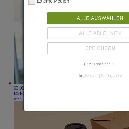
Externe Medien
ALLE AUSWÄHLEN
ALLE ABLEHNEN
SPEICHERN
Details anzeigen
Impressum
|
Datenschutz
03.08.2026
Im Portfolio: Iset Telecom, IT für das Gesundheitswesen
mehr erfahren