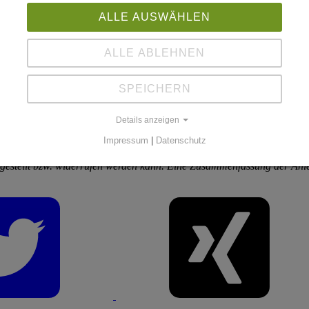
ssene Investment-KG)
e Investment-KG)
ALLE AUSWÄHLEN
e Investment-KG)
e Investment-KG)
ene Investment-KG)
ALLE ABLEHNEN
ene Investment-KG)
SPEICHERN
Details anzeigen
Impressum
|
Datenschutz
eingestellt bzw. widerrufen werden kann. Eine Zusammenfassung der Anl