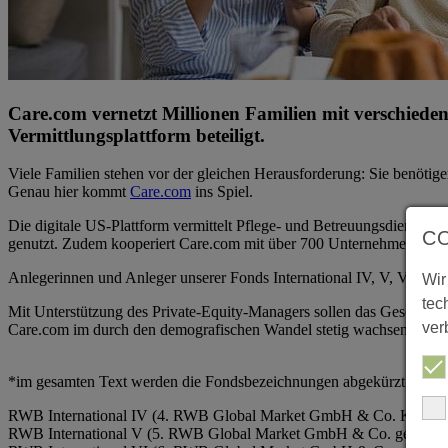
Care.com vernetzt Millionen Familien mit verschiede
Vermittlungsplattform beteiligt.
Viele Familien stehen vor der gleichen Herausforderung: Sie benötige
Genau hier kommt
Care.com
ins Spiel.
Die digitale US-Plattform vermittelt Pflege- und Betreuungsdienstle
C
genutzt. Zudem kooperiert Care.com mit über 700 Unternehmen, die ih
Anlegerinnen und Anleger unserer Fonds International IV, V, VI, 7, 
Wir
tec
Mit Unterstützung des Private-Equity-Managers sollen das Geschäft mi
ver
Care.com im durch den demografischen Wandel stetig wachsenden Be
*im gesamten Text werden die Fondsbezeichnungen abgekürzt. Vollstä
RWB International IV (4. RWB Global Market GmbH & Co. KG)
RWB International V (5. RWB Global Market GmbH & Co. geschlos