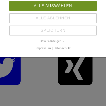
t? Das Modell Yeezy Boost 350 ist aktuell so gefragt, dass es ausverka
en Hypes um die Marke adidas ist es also nicht verwunderlich, dass 
ALLE AUSWÄHLEN
ann informieren Sie sich hier über die ETF-Vermögensverwaltung de
ALLE ABLEHNEN
18 um 17.32 Uhr
SPEICHERN
Details anzeigen
Impressum
|
Datenschutz