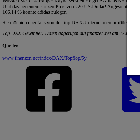
Wussten Sie, dass Rapper Kayne West eine eigene Adidas Kollektion ha
Und das bei einem stolzen Preis von 220 US-Dollar! Angesichts dies
166,14 % konnte adidas zulegen.
Sie möchten ebenfalls von den top DAX-Unternehmen profitieren?
D
Top DAX Gewinner: Daten abgerufen auf finanzen.net am 17.09.20
Quellen
www.finanzen.net/index/DAX/Topflop/5y